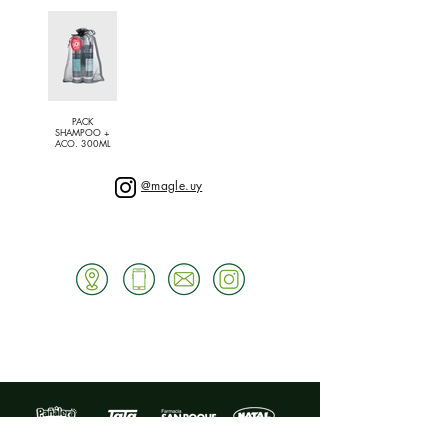
PACK
SHAMPOO +
ACO. 300ML
@magle.uy
CONSEGUI NUESTRAS MARCAS EN LOS
SIGUIENTES LOCALES