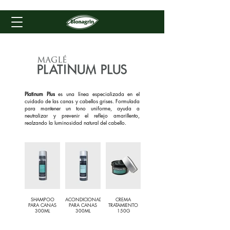
Platinum Plus
es una línea especializada en el
cuidado de las canas y cabellos grises. Formulada
para mantener un tono uniforme, ayuda a
neutralizar y prevenir el reflejo amarillento,
realzando la luminosidad natural del cabello.
SHAMPOO
ACONDICIONADOR
CREMA
PARA CANAS
PARA CANAS
TRATAMIENTO
300ML
300ML
150G