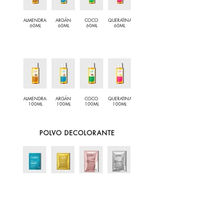
ALMENDRAS
ARGÁN
COCO
QUERATINA
60ML
60ML
60ML
60ML
ALMENDRAS
ARGÁN
COCO
QUERATINA
100ML
100ML
100ML
100ML
POLVO DECOLORANTE
SIN
DORADO
7 TONOS
9 TONOS
AMONIACO
25G
70G
70G
25G